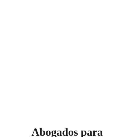
CONTÁCTANOS
En Rucalex, Abogados Bancarios en Jaén, te 
guiamos para resolver tus problemas 
financieros con seguridad y éxito.
★★★★★
5 estrellas de satisfacción
Abogados para 